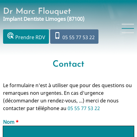
Aller
Dr Marc Flouquet
au
Implant Dentiste Limoges (87100)
contenu
principal
ads_click
phone_iphone
Prendre RDV
05 55 77 53 22
Contact
Le formulaire n'est à utiliser que pour des questions ou
remarques non urgentes. En cas d'urgence
(décommander un rendez-vous, ...) merci de nous
contacter par téléphone au
05 55 77 53 22
Nom