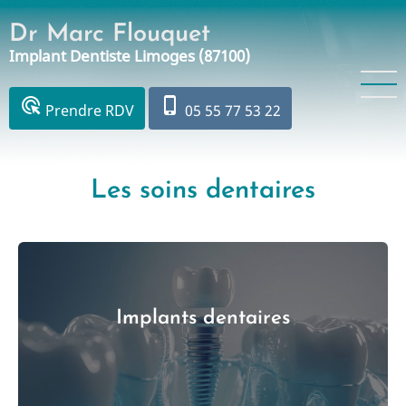
Aller
Dr Marc Flouquet
au
Implant Dentiste Limoges (87100)
contenu
principal
ads_click
phone_iphone
Prendre RDV
05 55 77 53 22
Les soins dentaires
Implants dentaires