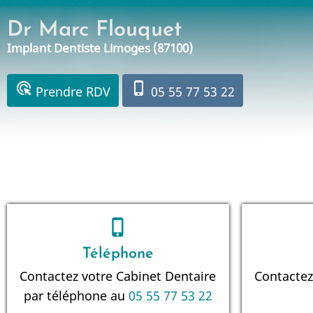
Aller
Dr Marc Flouquet
au
Implant Dentiste Limoges (87100)
contenu
principal
ads_click
phone_iphone
Prendre RDV
05 55 77 53 22
phone_iphone
Téléphone
Contactez votre Cabinet Dentaire
Contactez
par téléphone au
05 55 77 53 22