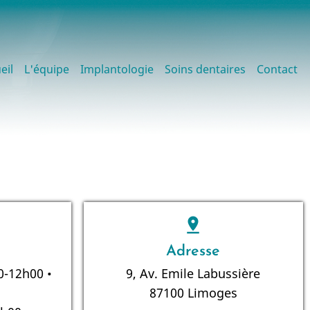
in
eil
L'équipe
Implantologie
Soins dentaires
Contact
vigation
pin_drop
Adresse
0-12h00 •
9, Av. Emile Labussière
87100 Limoges