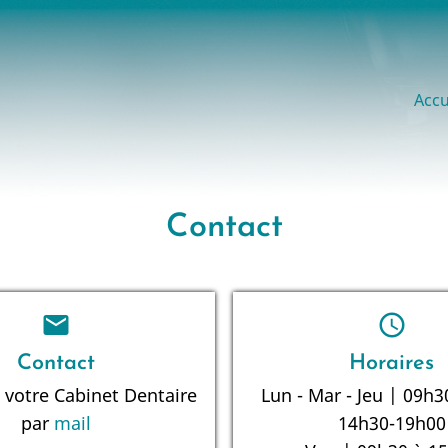
Ma
Accu
na
Contact
mail
schedule
Contact
Horaires
 votre Cabinet Dentaire
Lun - Mar - Jeu | 09h3
par
mail
14h30-19h00