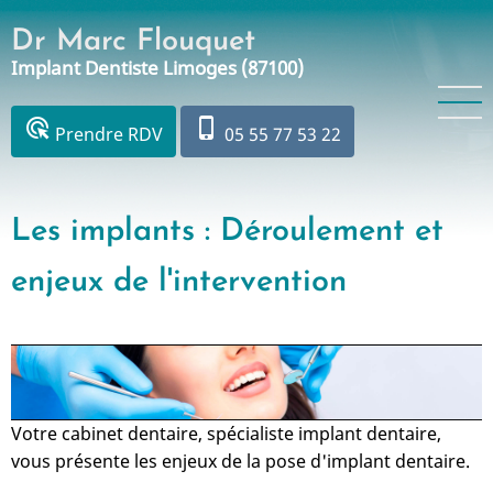
Aller
Dr Marc Flouquet
au
Implant Dentiste Limoges (87100)
contenu
principal
ads_click
phone_iphone
Prendre RDV
05 55 77 53 22
Les implants : Déroulement et
enjeux de l'intervention
Votre cabinet dentaire, spécialiste implant dentaire,
vous présente les enjeux de la pose d'implant dentaire.