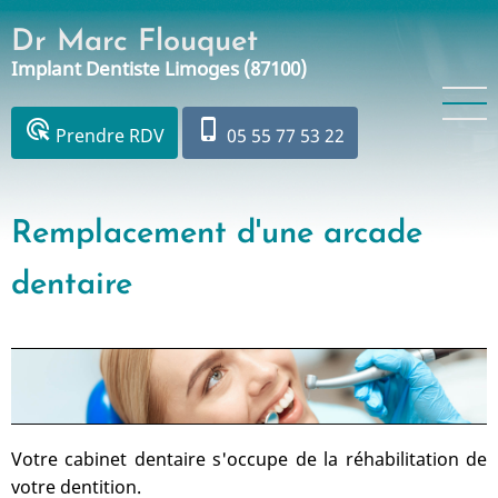
Aller
Dr Marc Flouquet
au
Implant Dentiste Limoges (87100)
contenu
principal
ads_click
phone_iphone
Prendre RDV
05 55 77 53 22
Remplacement d'une arcade
dentaire
Votre cabinet dentaire s'occupe de la réhabilitation de
votre dentition.