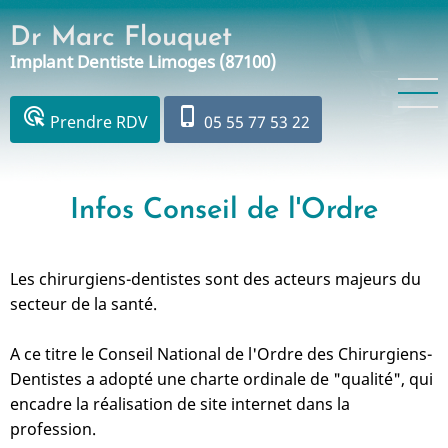
Aller
Dr Marc Flouquet
au
Implant Dentiste Limoges (87100)
contenu
principal
ads_click
phone_iphone
Prendre RDV
05 55 77 53 22
Infos Conseil de l'Ordre
Les chirurgiens-dentistes sont des acteurs majeurs du
secteur de la santé.
A ce titre le Conseil National de l'Ordre des Chirurgiens-
Dentistes a adopté une charte ordinale de "qualité", qui
encadre la réalisation de site internet dans la
profession.