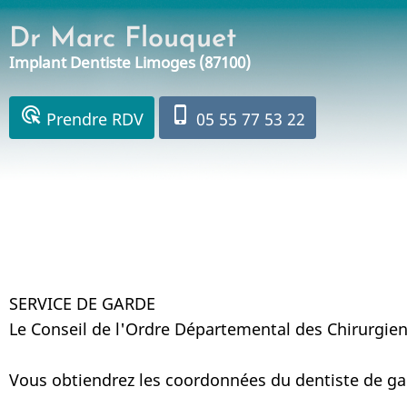
Aller
Dr Marc Flouquet
au
Implant Dentiste Limoges (87100)
contenu
principal
ads_click
phone_iphone
Prendre RDV
05 55 77 53 22
SERVICE DE GARDE
Le Conseil de l'Ordre Départemental des Chirurgien
Vous obtiendrez les coordonnées du dentiste de gar