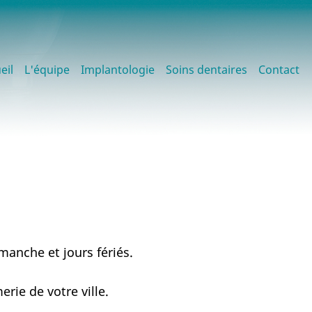
in
eil
L'équipe
Implantologie
Soins dentaires
Contact
vigation
manche et jours fériés.
ie de votre ville.